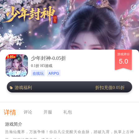
游戏评分
少年封神-0.05折
5.0
0.1折 H5游戏
在线玩
ARPG
游戏福利
折扣充值0.05折
详情
评论
开服
礼包
游戏简介
浩瀚仙魔界，万族争锋！你自凡尘觉醒天命血脉，踏破九霄，执掌上古神