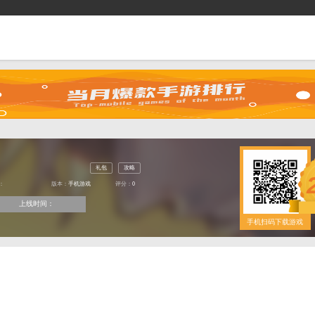
桌面盒子
首页
找游戏
抢礼包
逛商城
当前位置：
首页
>
游戏库
>
礼包
类型：
版本：
手机游戏
评
上线时间：