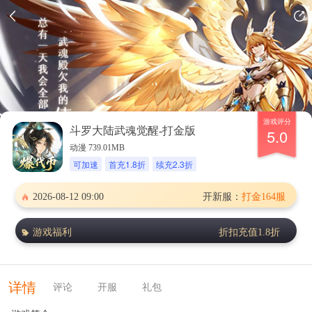
游戏评分
斗罗大陆武魂觉醒-打金版
5.0
动漫 739.01MB
可加速
首充1.8折
续充2.3折
2026-08-12 09:00
开新服：
打金164服
游戏福利
折扣充值1.8折
详情
评论
开服
礼包