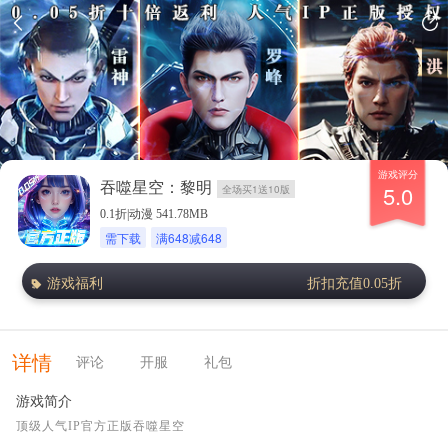
游戏评分
吞噬星空：黎明
5.0
全场买1送10版
0.1折|动漫 541.78MB
需下载
满648减648
游戏福利
折扣充值0.05折
详情
评论
开服
礼包
游戏简介
顶级人气IP官方正版吞噬星空