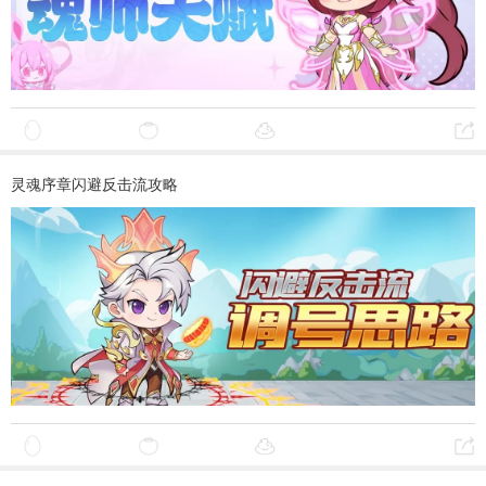
灵魂序章闪避反击流攻略